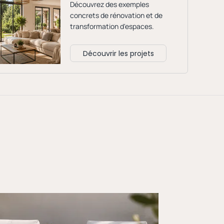
Découvrez des exemples
concrets de rénovation et de
transformation d'espaces.
Découvrir les projets