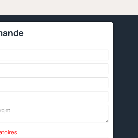
mande
atoires