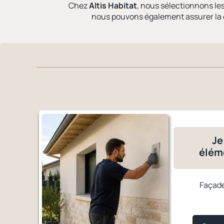
Chez
Altis Habitat
, nous sélectionnons le
nous pouvons également assurer la
Je
élém
Façade,