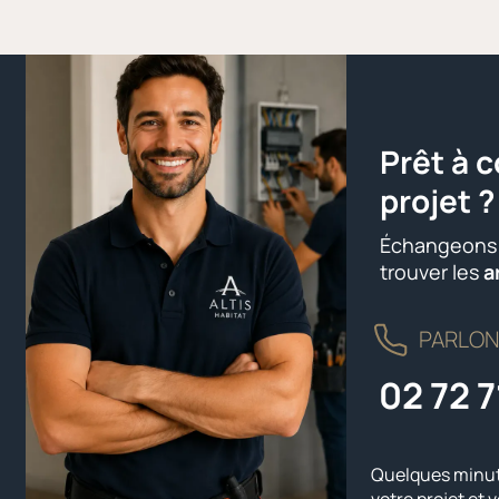
Prêt à c
projet ?
Échangeons s
trouver les
a
PARLONS
02 72 7
Quelques minute